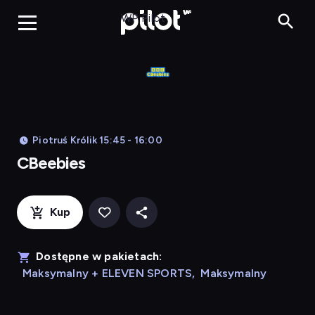
CBeebies, Ogląda
WP Pilot
Piotruś Królik 15:45 - 16:00
CBeebies
Kup
Dostępne w pakietach:
Maksymalny + ELEVEN SPORTS
,
Maksymalny