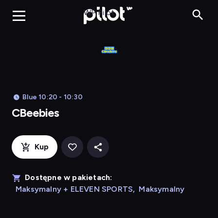
CBeebies, Ogląda
WP Pilot
Blue 10:20 - 10:30
CBeebies
Kup
Dostępne w pakietach:
Maksymalny + ELEVEN SPORTS
,
Maksymalny