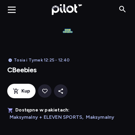
CBeebies, Ogląda
WP Pilot
Tosia i Tymek 12:25 - 12:40
CBeebies
Kup
Dostępne w pakietach:
Maksymalny + ELEVEN SPORTS
,
Maksymalny