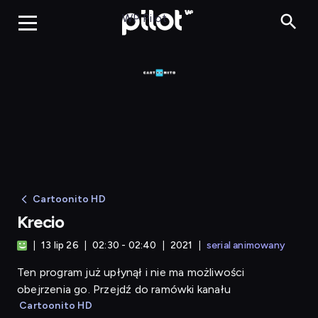
Krecio
WP Pilot
Cartoonito HD
Krecio
13 lip 26
02:30 - 02:40
2021
serial animowany
Ten program już upłynął i nie ma możliwości
obejrzenia go. Przejdź do ramówki kanału
Cartoonito HD