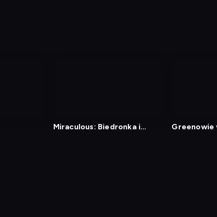
Miraculous: Biedronka i
Greenowie 
Czarny Kot
mieście 4
min
Polityka Prywatności
Ustawienia prywatności
Zrealizu