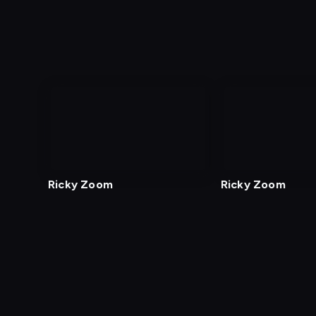
Ricky Zoom
Ricky Zoom
Diagnostyka
Test prędkości
Kontakt
Regula
Dostęp za granicą