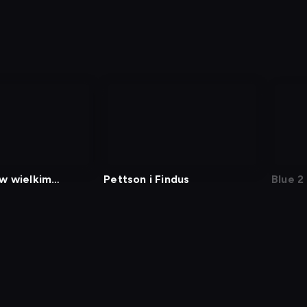
w wielkim
Pettson i Findus
Blue 2
j kod
Informacje o usługodawcy