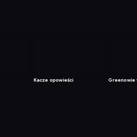
Kacze opowieści
Greenowie 
mieście 2
min
Polityka Prywatności
Ustawienia prywatności
Zrealizu