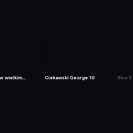
w wielkim
Ciekawski George 10
Blue 3
j kod
Informacje o usługodawcy