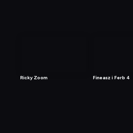
Ricky Zoom
Fineasz i Ferb 4
Diagnostyka
Test prędkości
Kontakt
Regula
Dostęp za granicą