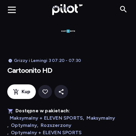
Cartoonito 
WP Pilot
Grizzy i Lemingi 3 07:20 - 07:30
Cartoonito HD
Kup
Dostępne w pakietach:
Maksymalny + ELEVEN SPORTS
,
Maksymalny
,
Optymalny
,
Rozszerzony
,
Optymalny + ELEVEN SPORTS