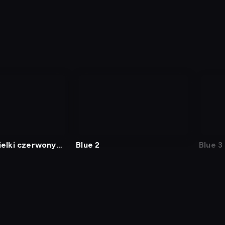
wielki czerwony
Blue 2
Blue 3
j kod
Informacje o usługodawcy