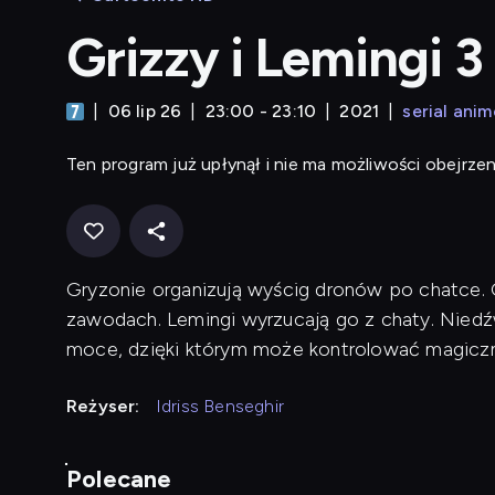
Grizzy i Lemingi 3
06 lip 26
23:00 - 23:10
2021
serial ani
Ten program już upłynął i nie ma możliwości obejrzen
Gryzonie organizują wyścig dronów po chatce. 
zawodach. Lemingi wyrzucają go z chaty. Niedźw
moce, dzięki którym może kontrolować magiczną
Reżyser:
Idriss Benseghir
Polecane