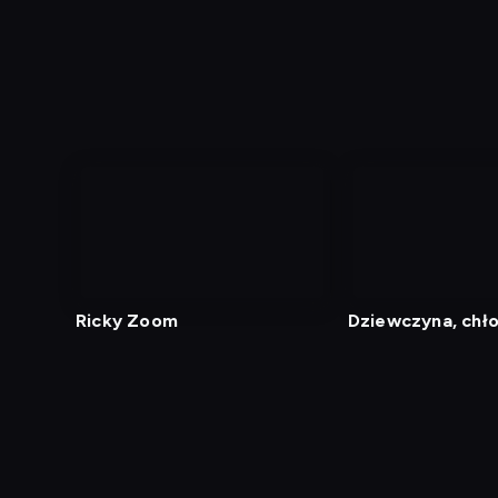
Ricky Zoom
Dziewczyna, chłop
Diagnostyka
Test prędkości
Kontakt
Regula