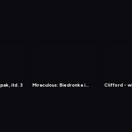
ak, itd. 3
Miraculous: Biedronka i
Clifford - 
Czarny Kot 5
pies
min
Polityka Prywatności
Ustawienia prywatności
Zrealizu