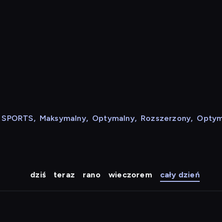
N SPORTS
,
Maksymalny
,
Optymalny
,
Rozszerzony
,
Optym
dziś
teraz
rano
wieczorem
cały dzień