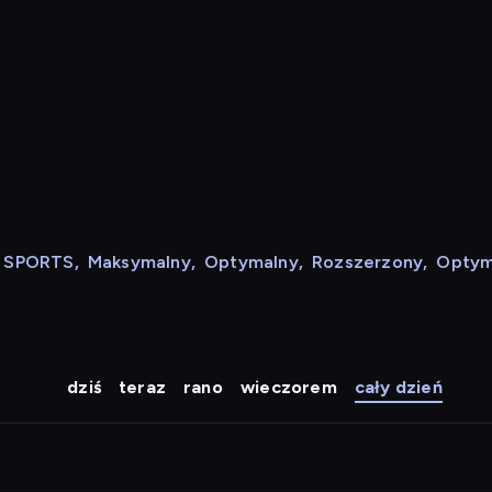
N SPORTS
,
Maksymalny
,
Optymalny
,
Rozszerzony
,
Optym
dziś
teraz
rano
wieczorem
cały dzień