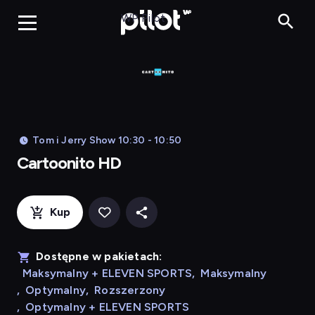
Cartoonito 
WP Pilot
Tom i Jerry Show 10:30 - 10:50
Cartoonito HD
Kup
Dostępne w pakietach:
Maksymalny + ELEVEN SPORTS
,
Maksymalny
,
Optymalny
,
Rozszerzony
,
Optymalny + ELEVEN SPORTS