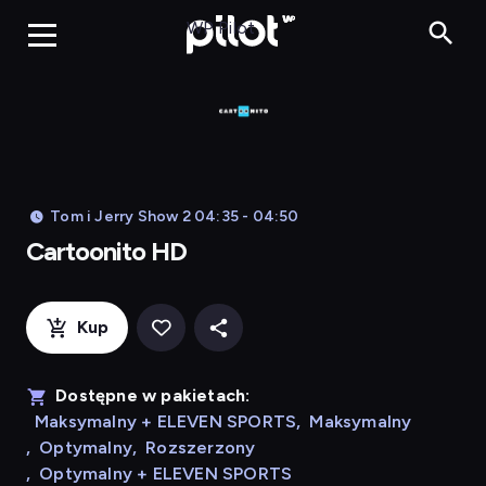
Cartoonito 
WP Pilot
Tom i Jerry Show 2 04:35 - 04:50
Cartoonito HD
Kup
Dostępne w pakietach:
Maksymalny + ELEVEN SPORTS
,
Maksymalny
,
Optymalny
,
Rozszerzony
,
Optymalny + ELEVEN SPORTS