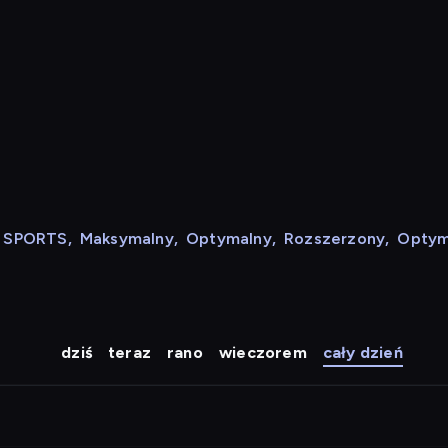
N SPORTS
,
Maksymalny
,
Optymalny
,
Rozszerzony
,
Optym
dziś
teraz
rano
wieczorem
cały dzień