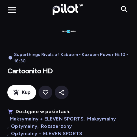
Cartoonito 
WP Pilot
Superthings Rivals of Kaboom - Kazoom Power 16:10 -
16:30
Cartoonito HD
Kup
Dostępne w pakietach:
Maksymalny + ELEVEN SPORTS
,
Maksymalny
,
Optymalny
,
Rozszerzony
,
Optymalny + ELEVEN SPORTS