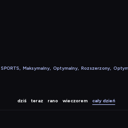
N SPORTS
,
Maksymalny
,
Optymalny
,
Rozszerzony
,
Optym
dziś
teraz
rano
wieczorem
cały dzień