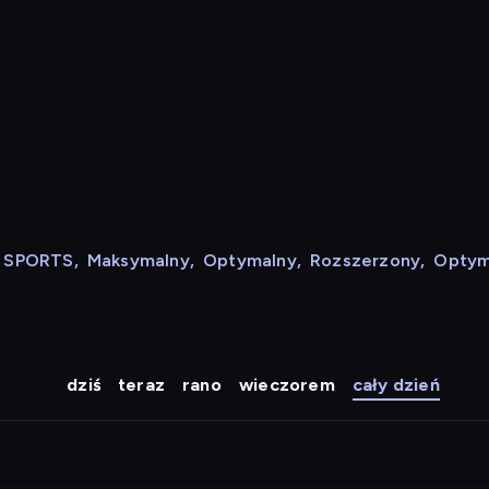
N SPORTS
,
Maksymalny
,
Optymalny
,
Rozszerzony
,
Optym
dziś
teraz
rano
wieczorem
cały dzień