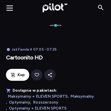
Cartoonito 
WP Pilot
Jaś Fasola 4 07:05 - 07:25
Cartoonito HD
Kup
Dostępne w pakietach:
Maksymalny + ELEVEN SPORTS
,
Maksymalny
,
Optymalny
,
Rozszerzony
,
Optymalny + ELEVEN SPORTS