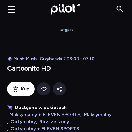
Cartoonito 
WP Pilot
Mush-Mush i Grzybaszki 2 03:00 - 03:10
Cartoonito HD
Kup
Dostępne w pakietach:
Maksymalny + ELEVEN SPORTS
,
Maksymalny
,
Optymalny
,
Rozszerzony
,
Optymalny + ELEVEN SPORTS