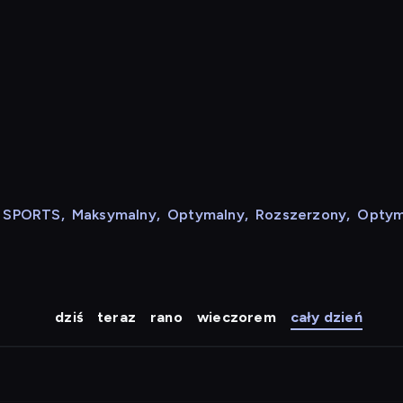
N SPORTS
,
Maksymalny
,
Optymalny
,
Rozszerzony
,
Optym
dziś
teraz
rano
wieczorem
cały dzień