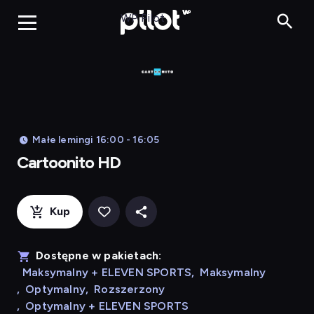
Cartoonito 
WP Pilot
Małe lemingi 16:00 - 16:05
Cartoonito HD
Kup
Dostępne w pakietach:
Maksymalny + ELEVEN SPORTS
,
Maksymalny
,
Optymalny
,
Rozszerzony
,
Optymalny + ELEVEN SPORTS