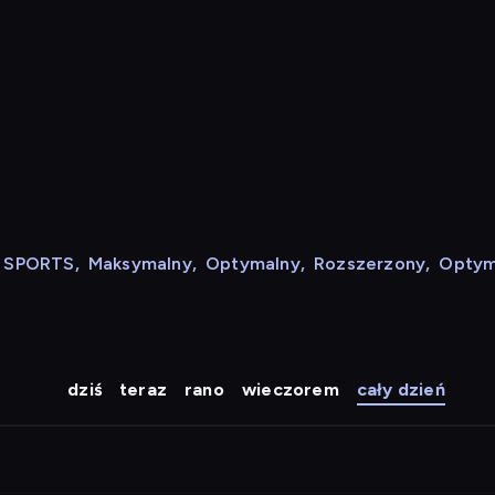
N SPORTS
,
Maksymalny
,
Optymalny
,
Rozszerzony
,
Optym
dziś
teraz
rano
wieczorem
cały dzień