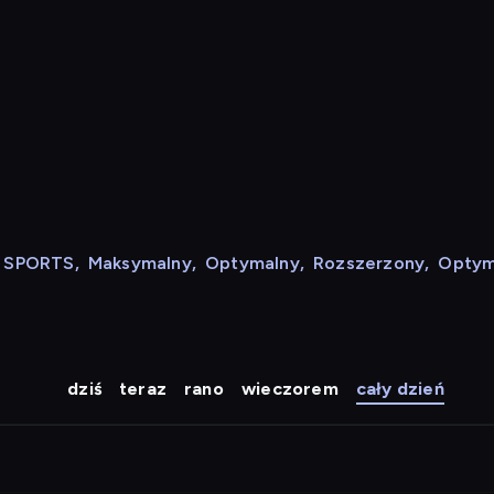
N SPORTS
,
Maksymalny
,
Optymalny
,
Rozszerzony
,
Optym
dziś
teraz
rano
wieczorem
cały dzień