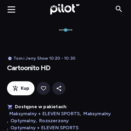
Cartoonito 
WP Pilot
Tom i Jerry Show 10:20 - 10:30
Cartoonito HD
Kup
Dostępne w pakietach:
Maksymalny + ELEVEN SPORTS
,
Maksymalny
,
Optymalny
,
Rozszerzony
,
Optymalny + ELEVEN SPORTS