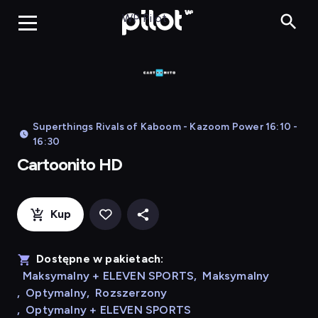
Cartoonito 
WP Pilot
Superthings Rivals of Kaboom - Kazoom Power 16:10 -
16:30
Cartoonito HD
Kup
Dostępne w pakietach:
Maksymalny + ELEVEN SPORTS
,
Maksymalny
,
Optymalny
,
Rozszerzony
,
Optymalny + ELEVEN SPORTS