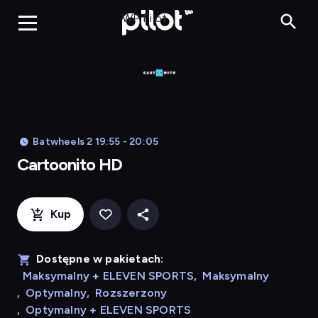
Cartoonito 
WP Pilot
Batwheels 2 19:55 - 20:05
Cartoonito HD
Kup
Dostępne w pakietach:
Maksymalny + ELEVEN SPORTS
,
Maksymalny
,
Optymalny
,
Rozszerzony
,
Optymalny + ELEVEN SPORTS