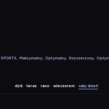
N SPORTS
,
Maksymalny
,
Optymalny
,
Rozszerzony
,
Optym
dziś
teraz
rano
wieczorem
cały dzień