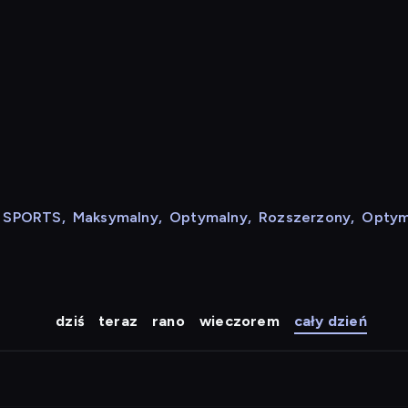
N SPORTS
,
Maksymalny
,
Optymalny
,
Rozszerzony
,
Optym
dziś
teraz
rano
wieczorem
cały dzień