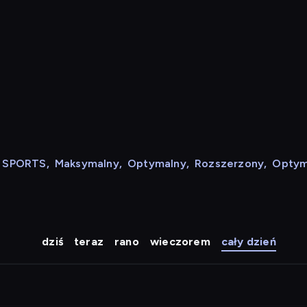
N SPORTS
,
Maksymalny
,
Optymalny
,
Rozszerzony
,
Optym
dziś
teraz
rano
wieczorem
cały dzień