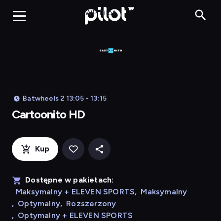
Cartoonito 
WP Pilot
Batwheels 2 13:05 - 13:15
Cartoonito HD
Kup
Dostępne w pakietach:
Maksymalny + ELEVEN SPORTS
,
Maksymalny
,
Optymalny
,
Rozszerzony
,
Optymalny + ELEVEN SPORTS