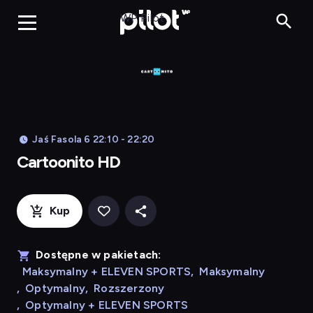
Cartoonito 
WP Pilot
Jaś Fasola 6 22:10 - 22:20
Cartoonito HD
Kup
Dostępne w pakietach:
Maksymalny + ELEVEN SPORTS
,
Maksymalny
,
Optymalny
,
Rozszerzony
,
Optymalny + ELEVEN SPORTS