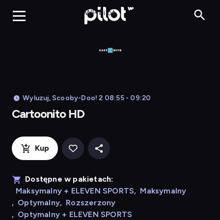
Cartoonito 
WP Pilot
Wyluzuj, Scooby-Doo! 2 08:55 - 09:20
Cartoonito HD
Kup
Dostępne w pakietach:
Maksymalny + ELEVEN SPORTS
,
Maksymalny
,
Optymalny
,
Rozszerzony
,
Optymalny + ELEVEN SPORTS