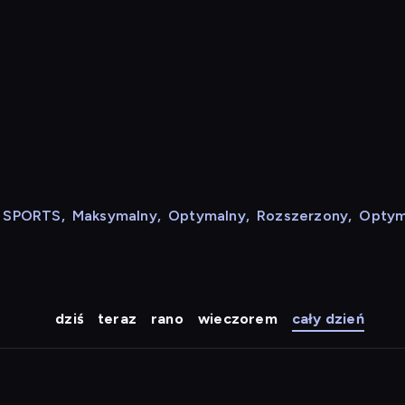
N SPORTS
,
Maksymalny
,
Optymalny
,
Rozszerzony
,
Optym
dziś
teraz
rano
wieczorem
cały dzień