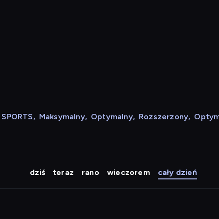
N SPORTS
,
Maksymalny
,
Optymalny
,
Rozszerzony
,
Optym
dziś
teraz
rano
wieczorem
cały dzień