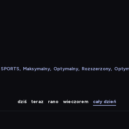
N SPORTS
,
Maksymalny
,
Optymalny
,
Rozszerzony
,
Optym
dziś
teraz
rano
wieczorem
cały dzień