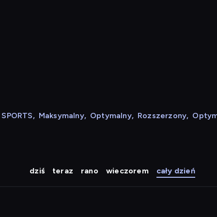
N SPORTS
,
Maksymalny
,
Optymalny
,
Rozszerzony
,
Optym
dziś
teraz
rano
wieczorem
cały dzień