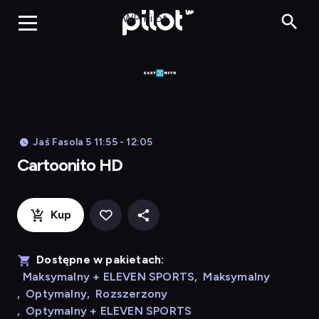
Cartoonito 
WP Pilot
Jaś Fasola 5 11:55 - 12:05
Cartoonito HD
Kup
Dostępne w pakietach:
Maksymalny + ELEVEN SPORTS
,
Maksymalny
,
Optymalny
,
Rozszerzony
,
Optymalny + ELEVEN SPORTS