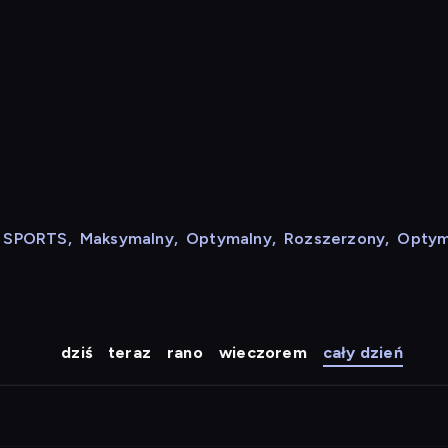
N SPORTS
,
Maksymalny
,
Optymalny
,
Rozszerzony
,
Optym
dziś
teraz
rano
wieczorem
cały dzień