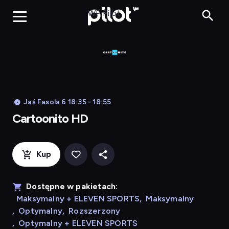
Cartoonito 
WP Pilot
Jaś Fasola 6 18:35 - 18:55
Cartoonito HD
Kup
Dostępne w pakietach:
Maksymalny + ELEVEN SPORTS
,
Maksymalny
,
Optymalny
,
Rozszerzony
,
Optymalny + ELEVEN SPORTS