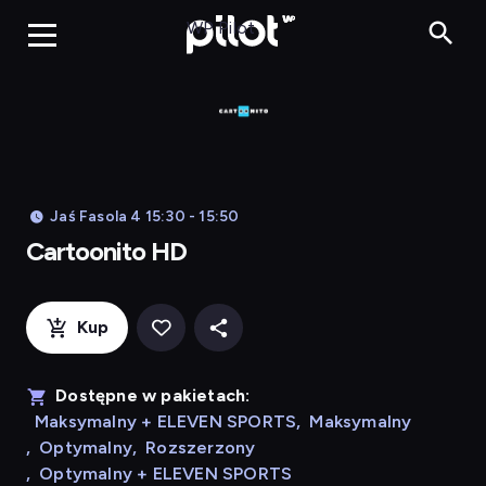
Cartoonito 
WP Pilot
Jaś Fasola 4 15:30 - 15:50
Cartoonito HD
Kup
Dostępne w pakietach:
Maksymalny + ELEVEN SPORTS
,
Maksymalny
,
Optymalny
,
Rozszerzony
,
Optymalny + ELEVEN SPORTS