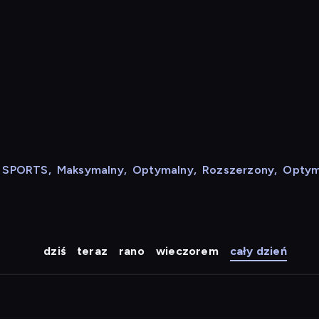
N SPORTS
,
Maksymalny
,
Optymalny
,
Rozszerzony
,
Optym
dziś
teraz
rano
wieczorem
cały dzień