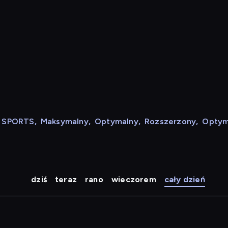
N SPORTS
,
Maksymalny
,
Optymalny
,
Rozszerzony
,
Optym
dziś
teraz
rano
wieczorem
cały dzień