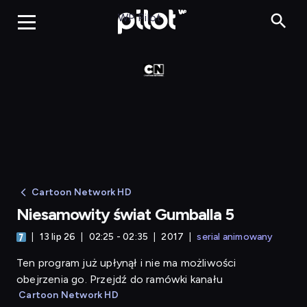
Niesamowity świ
WP Pilot
Cartoon Network HD
Niesamowity świat Gumballa 5
13 lip 26
02:25 - 02:35
2017
serial animowany
Ten program już upłynął i nie ma możliwości
obejrzenia go. Przejdź do ramówki kanału
Cartoon Network HD