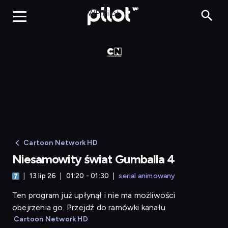
Niesamowity św
WP Pilot
Cartoon Network HD
Niesamowity świat Gumballa 4
13 lip 26
01:20 - 01:30
serial animowany
Ten program już upłynął i nie ma możliwości
obejrzenia go. Przejdź do ramówki kanału
Cartoon Network HD