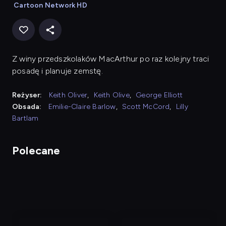
Cartoon Network HD
Z winy przedszkolaków MacArthur po raz kolejny traci
posadę i planuje zemstę.
Reżyser:
Keith Oliver
,
Keith Olive
,
George Elliott
Obsada:
Emilie-Claire Barlow
,
Scott McCord
,
Lilly
Bartlam
Polecane