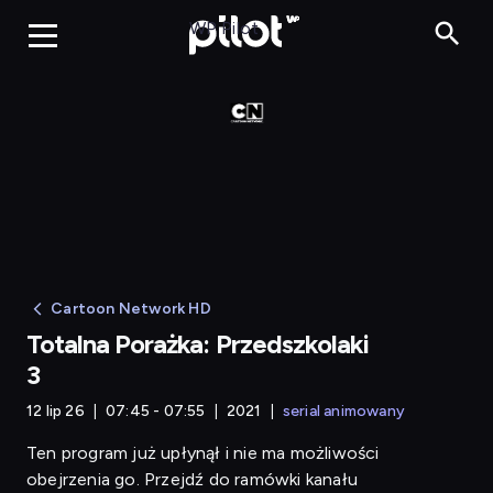
Totalna Porażka
WP Pilot
Cartoon Network HD
Totalna Porażka: Przedszkolaki
3
12 lip 26
07:45 - 07:55
2021
serial animowany
Ten program już upłynął i nie ma możliwości
obejrzenia go. Przejdź do ramówki kanału