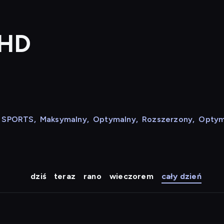
 HD
N SPORTS
,
Maksymalny
,
Optymalny
,
Rozszerzony
,
Optym
dziś
teraz
rano
wieczorem
cały dzień