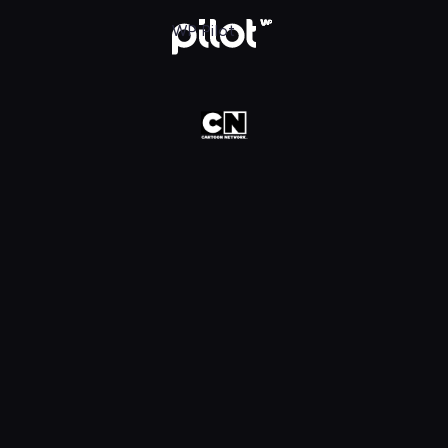
oon Network HD, Oglądaj w WP Pilot
WP Pilot