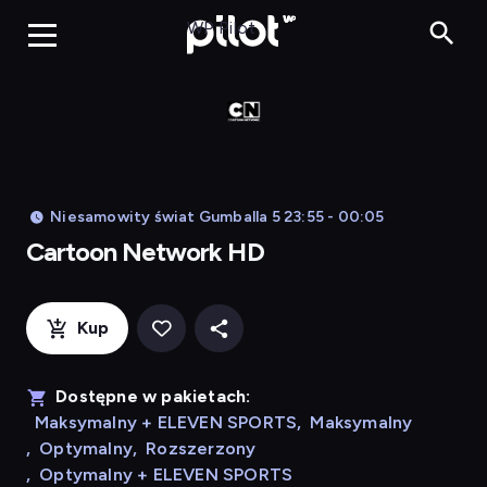
Cart
WP Pilot
Niesamowity świat Gumballa 5 23:55 - 00:05
Cartoon Network HD
Kup
Dostępne w pakietach:
Maksymalny + ELEVEN SPORTS
,
Maksymalny
,
Optymalny
,
Rozszerzony
,
Optymalny + ELEVEN SPORTS