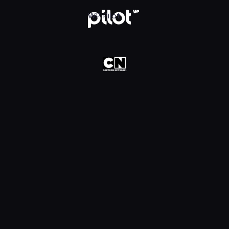
oon Network HD, Oglądaj w WP Pilot
WP Pilot