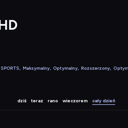
 HD
N SPORTS
,
Maksymalny
,
Optymalny
,
Rozszerzony
,
Optym
dziś
teraz
rano
wieczorem
cały dzień