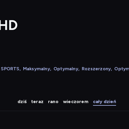
 HD
N SPORTS
,
Maksymalny
,
Optymalny
,
Rozszerzony
,
Optym
dziś
teraz
rano
wieczorem
cały dzień