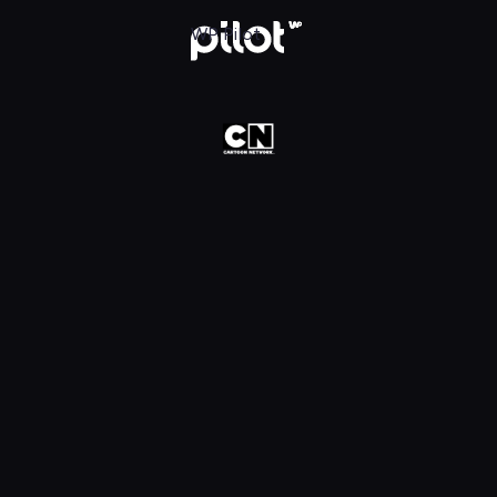
oon Network HD, Oglądaj w WP Pilot
WP Pilot