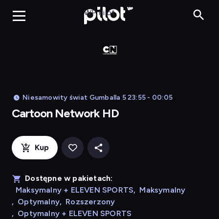
Cart
WP Pilot
Niesamowity świat Gumballa 5 23:55 - 00:05
Cartoon Network HD
Kup
Dostępne w pakietach:
Maksymalny + ELEVEN SPORTS
,
Maksymalny
,
Optymalny
,
Rozszerzony
,
Optymalny + ELEVEN SPORTS