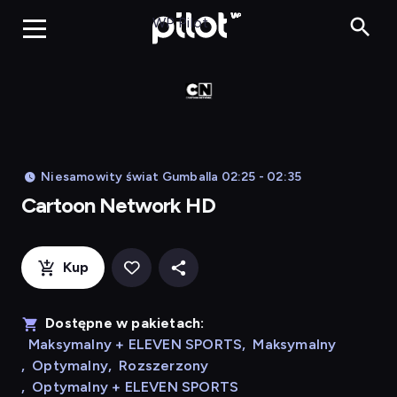
Cart
WP Pilot
Niesamowity świat Gumballa 02:25 - 02:35
Cartoon Network HD
Kup
Dostępne w pakietach:
Maksymalny + ELEVEN SPORTS
,
Maksymalny
,
Optymalny
,
Rozszerzony
,
Optymalny + ELEVEN SPORTS